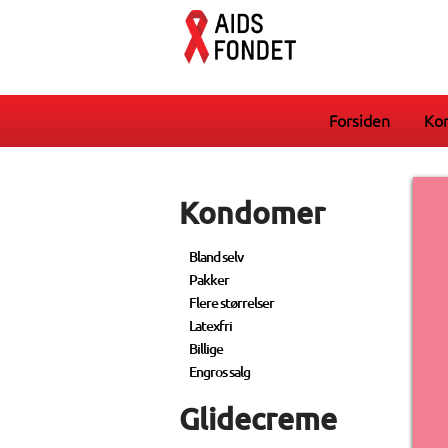
Forsiden
Ko
Kondomer
Bland selv
Pakker
Flere størrelser
Latexfri
Billige
Engros salg
Glidecreme