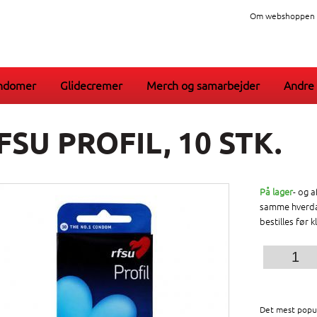
Om webshoppen
ndomer
Glidecremer
Merch og samarbejder
Andre 
FSU PROFIL, 10 STK.
På lager
- og 
samme hverda
bestilles før kl
Det mest popu