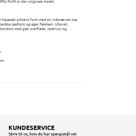
RFSU Profil er den originale model.
 tilpasset pikkens form med en indsnævret top
bedste pasform og øger følelsen. Ufarvet,
exkondom med glat overflade, reservoir og
m.
mm
KUNDESERVICE
Skriv til os, hvis du har spørgsmål om