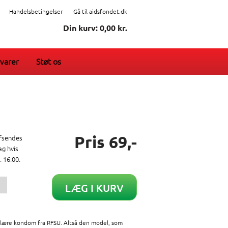
Handelsbetingelser
Gå til aidsfondet.dk
Din kurv: 0,00 kr.
varer
Støt os
Pris 69,-
afsendes
g hvis
. 16:00.
lære kondom fra RFSU. Altså den model, som