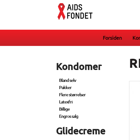
Forsiden
Ko
R
Kondomer
Bland selv
Pakker
Flere størrelser
Latexfri
Billige
Engros salg
Glidecreme