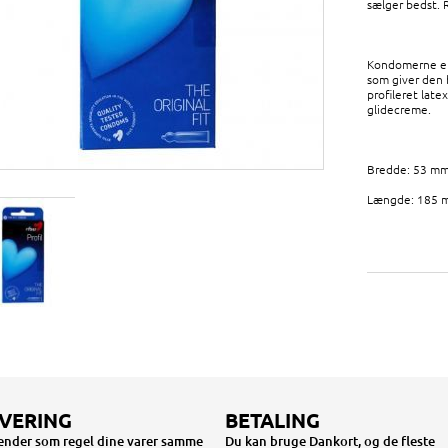
sælger bedst. 
Kondomerne er
som giver den 
profileret lat
glidecreme.
Bredde: 53 m
Længde: 185 
VERING
BETALING
sender som regel dine varer samme
Du kan bruge Dankort, og de fleste