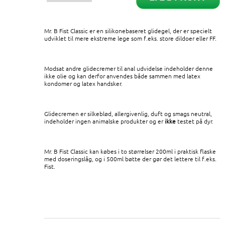
Mr. B Fist Classic er en silikonebaseret glidegel, der er specielt
udviklet til mere ekstreme lege som f.eks. store dildoer eller FF.
Modsat andre glidecremer til anal udvidelse indeholder denne
ikke olie og kan derfor anvendes både sammen med latex
kondomer og latex handsker.
Glidecremen er silkeblød, allergivenlig, duft og smags neutral,
indeholder ingen animalske produkter og er
ikke
testet på dyr.
Mr. B Fist Classic kan købes i to størrelser 200ml i praktisk flaske
med doseringslåg, og i 500ml bøtte der gør det lettere til f.eks.
Fist.