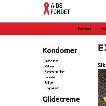
Forsiden
Ko
E
Kondomer
Bland selv
Si
Pakker
Flere størrelser
Latexfri
Billige
Engros salg
Glidecreme