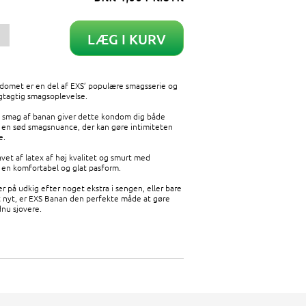
omet er en del af EXS’ populære smagsserie og
ugtagtig smagsoplevelse.
 smag af banan giver dette kondom dig både
 en sød smagsnuance, der kan gøre intimiteten
e.
vet af latex af høj kvalitet og smurt med
 en komfortabel og glat pasform.
r på udkig efter noget ekstra i sengen, eller bare
t nyt, er EXS Banan den perfekte måde at gøre
nu sjovere.