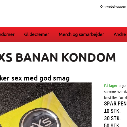
Om webshoppen
ndomer
Glidecremer
Merch og samarbejder
Andre 
XS BANAN KONDOM
kker sex med god smag
På lager
- og 
samme hverda
bestilles før kl
SPAR PEN
10 STK.
30 STK.
50 STK.