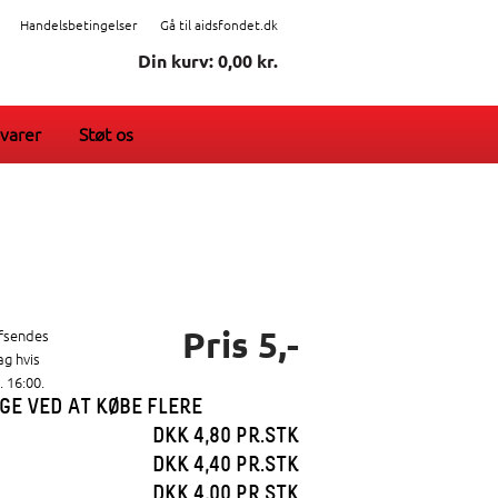
Handelsbetingelser
Gå til aidsfondet.dk
Din kurv: 0,00 kr.
varer
Støt os
Pris 5,-
afsendes
g hvis
. 16:00.
GE VED AT KØBE FLERE
DKK 4,80 PR.STK
DKK 4,40 PR.STK
DKK 4,00 PR.STK