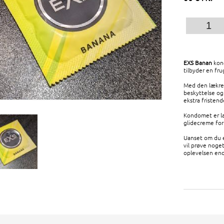
EXS Banan
kond
tilbyder en fr
Med den lækre
beskyttelse og
ekstra fristend
Kondomet er la
glidecreme for
Uanset om du e
vil prøve noge
oplevelsen end