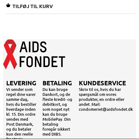
LEVERING
BETALING
KUNDESERVICE
Vi sender som
Du kan bruge
Skriv til os, hvis du har
regel dine varer
Dankort, og de
spørgsmål om vores
samme dag,
fleste kredit- og
produkter, en ordre eller
hvis du bestiller
debitkort, og
andet. Mail:
hverdage inden
som noget nyt
condomeriet@aidsfondet.dk
kl. 15. Din ordre
kan du bruge
sendes med
MobilePay. Din
Post Danmark,
betaling
og du betaler
foregår sikkert
kun den reelle
med DIBS.